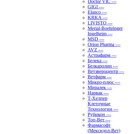
Doctor VIC
—
GIGI
—
Elanco
—
KRKA
—
LIVISTO
—
Merial-Boehringer
Ingelheim
—
MSD
—
Orion Pharma
—
AVZ
—
Астрафарм
—
Белека
—
Белкаролин
—
Ветзвероцентр
—
Ветфарм
—
Микро-плюс
—
Миралек
—
Нарвак
—
Т-Хелпер
Клеточные
Технологии
—
Рубикон
—
Топ-Вет
—
Фармасофт
(Мексидол-Вет)