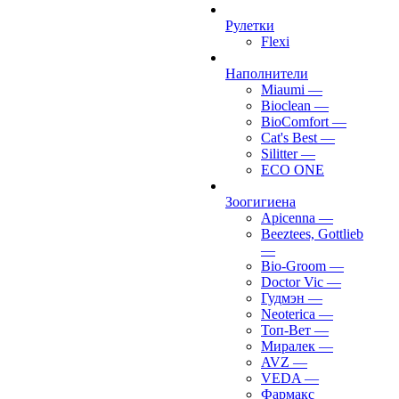
Рулетки
Flexi
Наполнители
Miaumi
—
Bioclean
—
BioComfort
—
Cat's Best
—
Silitter
—
ECO ONE
Зоогигиена
Apicenna
—
Beeztees, Gottlieb
—
Bio-Groom
—
Doctor Vic
—
Гудмэн
—
Neoterica
—
Топ-Вет
—
Миралек
—
AVZ
—
VEDA
—
Фармакс