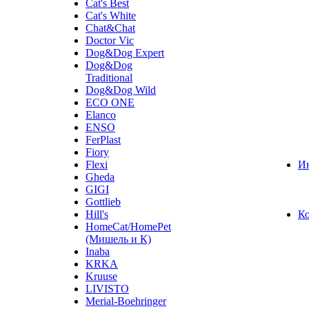
Cat's Best
Cat's White
Chat&Chat
Doctor Vic
Dog&Dog Expert
Dog&Dog
Traditional
Dog&Dog Wild
ECO ONE
Elanco
ENSO
FerPlast
Fiory
Flexi
И
Gheda
GIGI
Gottlieb
Hill's
К
HomeCat/HomePet
(Мишель и К)
Inaba
KRKA
Kruuse
LIVISTO
Merial-Boehringer