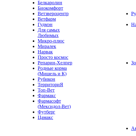
Белкаролин
Биокомфорт
Ветзвероцентр
Ру
Ветфарм
Гудмэн
Н
Для самых
Любимых
Микро-плюс
Миралек
Нарвак
Просто космос
Репарин-Хелпер
Зо
Родные корма
(Мишель и К)
Рубикон
ТерриториЯ
Топ-Вет
Фармакс
Фармасофт
(Мексидол-Вет)
Футберг
Цамакс
А