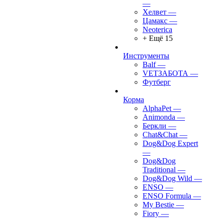
—
Хелвет
—
Цамакс
—
Neoterica
+ Ещё 15
Инструменты
Balf
—
VETЗАБОТА
—
Футберг
Корма
AlphaPet
—
Animonda
—
Беркли
—
Chat&Chat
—
Dog&Dog Expert
—
Dog&Dog
Traditional
—
Dog&Dog Wild
—
ENSO
—
ENSO Formula
—
My Bestie
—
Fiory
—