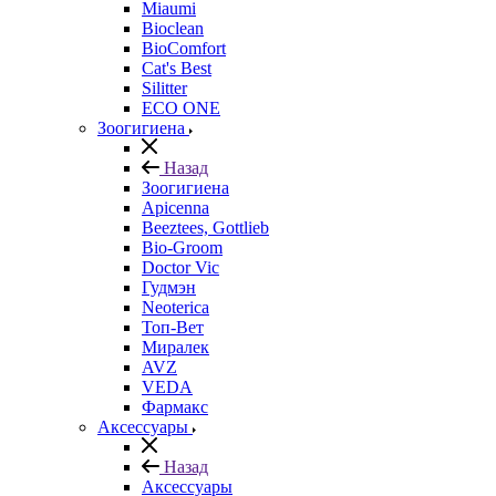
Miaumi
Bioclean
BioComfort
Cat's Best
Silitter
ECO ONE
Зоогигиена
Назад
Зоогигиена
Apicenna
Beeztees, Gottlieb
Bio-Groom
Doctor Vic
Гудмэн
Neoterica
Топ-Вет
Миралек
AVZ
VEDA
Фармакс
Аксессуары
Назад
Аксессуары