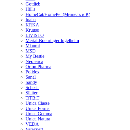
Gottlieb
Hill's
HomeCat/HomePet (Мишель и К)
Inaba
KRKA
Kruuse
LIVISTO
Merial-Boehringer Ingelheim
Miaumi
MSD
My Bestie
Neoterica
Orion Pharma
Polidex
Sanal
Sandy
Schesir
Silitter
TiTBiT
Unica Classe
Unica Forma
Unica Gemma
Unica Natura
VEDA
Vetexpert