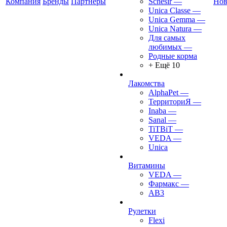
Компания
Бренды
Партнеры
Schesir
—
Нов
Unica Classe
—
Unica Gemma
—
Unica Natura
—
Для самых
любимых
—
Родные корма
+ Ещё 10
Лакомства
AlphaPet
—
ТерриториЯ
—
Inaba
—
Sanal
—
TiTBiT
—
VEDA
—
Unica
Витамины
VEDA
—
Фармакс
—
АВ3
Рулетки
Flexi