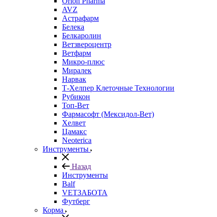
Orion Pharma
AVZ
Астрафарм
Белека
Белкаролин
Ветзвероцентр
Ветфарм
Микро-плюс
Миралек
Нарвак
Т-Хелпер Клеточные Технологии
Рубикон
Топ-Вет
Фармасофт (Мексидол-Вет)
Хелвет
Цамакс
Neoterica
Инструменты
Назад
Инструменты
Balf
VETЗАБОТА
Футберг
Корма