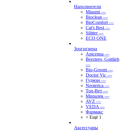
Наполнители
Miaumi
—
Bioclean
—
BioComfort
—
Cat's Best
—
Silitter
—
ECO ONE
Зоогигиена
Apicenna
—
Beeztees, Gottlieb
—
Bio-Groom
—
Doctor Vic
—
Гудмэн
—
Neoterica
—
Топ-Вет
—
Миралек
—
AVZ
—
VEDA
—
Фармакс
+ Ещё 1
Аксессуары