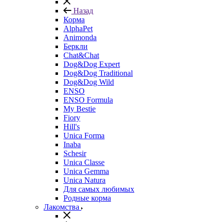
Назад
Корма
AlphaPet
Animonda
Беркли
Chat&Chat
Dog&Dog Expert
Dog&Dog Traditional
Dog&Dog Wild
ENSO
ENSO Formula
My Bestie
Fiory
Hill's
Unica Forma
Inaba
Schesir
Unica Classe
Unica Gemma
Unica Natura
Для самых любимых
Родные корма
Лакомства