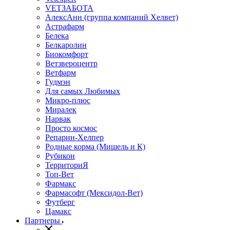
VETЗАБОТА
АлексАнн (группа компаний Хелвет)
Астрафарм
Белека
Белкаролин
Биокомфорт
Ветзвероцентр
Ветфарм
Гудмэн
Для самых Любимых
Микро-плюс
Миралек
Нарвак
Просто космос
Репарин-Хелпер
Родные корма (Мишель и К)
Рубикон
ТерриториЯ
Топ-Вет
Фармакс
Фармасофт (Мексидол-Вет)
Футберг
Цамакс
Партнеры