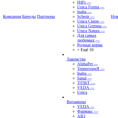
Hill's
—
Unica Forma
—
Inaba
—
Компания
Бренды
Партнеры
Schesir
—
Нов
Unica Classe
—
Unica Gemma
—
Unica Natura
—
Для самых
любимых
—
Родные корма
+ Ещё 10
Лакомства
AlphaPet
—
ТерриториЯ
—
Inaba
—
Sanal
—
TiTBiT
—
VEDA
—
Unica
Витамины
VEDA
—
Фармакс
—
АВ3