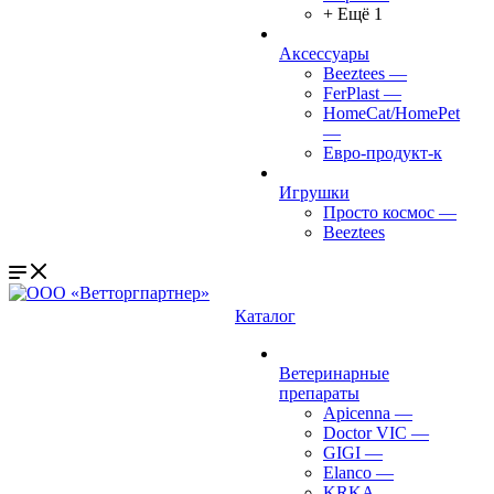
+ Ещё 1
Аксессуары
Beeztees
—
FerPlast
—
HomeCat/HomePet
—
Евро-продукт-к
Игрушки
Просто космос
—
Beeztees
Каталог
Ветеринарные
препараты
Apicenna
—
Doctor VIC
—
GIGI
—
Elanco
—
KRKA
—