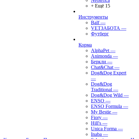
Neoterica
+ Ещё 15
Инструменты
Balf
—
VETЗАБОТА
—
Футберг
Корма
AlphaPet
—
Animonda
—
Беркли
—
Chat&Chat
—
Dog&Dog Expert
—
Dog&Dog
Traditional
—
Dog&Dog Wild
—
ENSO
—
ENSO Formula
—
My Bestie
—
Fiory
—
Hill's
—
Unica Forma
—
Inaba
—