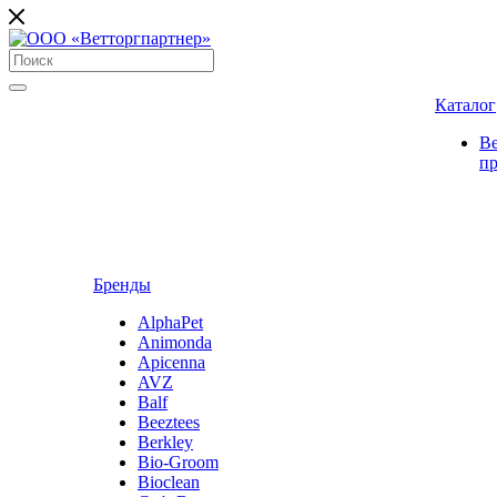
Каталог
В
п
Бренды
AlphaPet
Animonda
Apicenna
AVZ
Balf
Beeztees
Berkley
Bio-Groom
Bioclean