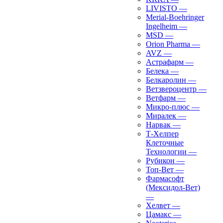
LIVISTO
—
Merial-Boehringer
Ingelheim
—
MSD
—
Orion Pharma
—
AVZ
—
Астрафарм
—
Белека
—
Белкаролин
—
Ветзвероцентр
—
Ветфарм
—
Микро-плюс
—
Миралек
—
Нарвак
—
Т-Хелпер
Клеточные
Технологии
—
Рубикон
—
Топ-Вет
—
Фармасофт
(Мексидол-Вет)
—
Хелвет
—
Цамакс
—