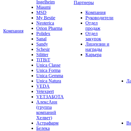
Ingelheim
Партнеры
Miaumi
MSD
Компания
My Bestie
Руководители
Neoterica
Отдел
Orion Pharma
продаж
Компания
Polidex
Отдел
Sanal
закупок
Sandy
Лицензии и
Schesir
награды
Silitter
Карьера
TiTBiT
Unica Classe
Unica Forma
Unica Gemma
Unica Natura
Ла
VEDA
Vetexpert
VETЗАБОТА
АлексАнн
(группа
компаний
Хелвет)
Астрафарм
В
Белека