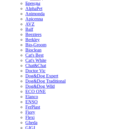
Бренды
AlphaPet
Animonda
Apicenna
AVZ
Balf
Beeztees
Berkley
Bio-Groom
Bioclean
Cat's Best
Cat's White
Chat&Chat
Doctor Vic
Dog&Dog Expert
Dog&Dog Traditional
Dog&Dog Wild
ECO ONE
Elanco
ENSO
FerPlast
Fiory
Flexi
Gheda
GIGI